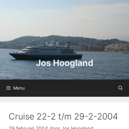
Ga
naar
de
inhoud
Jos Hoogland
Menu
Cruise 22-2 t/m 29-2-2004
29 februari 2004
door
Jos Hoogland