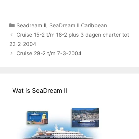
Categorieën
Seadream II
,
SeaDream II Caribbean
Cruise 15-2 t/m 18-2 plus 3 dagen charter tot
22-2-2004
Cruise 29-2 t/m 7-3-2004
Wat is SeaDream II