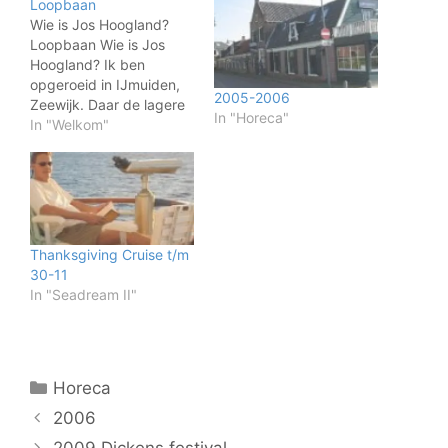
Loopbaan
Wie is Jos Hoogland?
Loopbaan Wie is Jos
Hoogland? Ik ben
opgeroeid in IJmuiden,
2005-2006
Zeewijk. Daar de lagere
In "Horeca"
school doorlopen, de
In "Welkom"
middelbare school heb ik
in Haarlem gevolgd waar
ik de opleiding voor kok/
kelner afmaakte. In
Amsterdam heb ik een
jaartje op de middelbare
Thanksgiving Cruise t/m
hotelschool gezeten,
30-11
deze niet afgemaakt…
In "Seadream II"
Categorieën
Horeca
2006