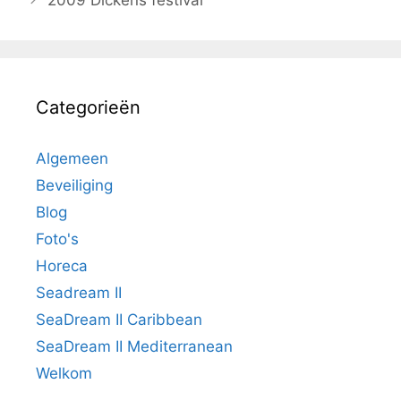
2009 Dickens festival
Categorieën
Algemeen
Beveiliging
Blog
Foto's
Horeca
Seadream II
SeaDream II Caribbean
SeaDream II Mediterranean
Welkom