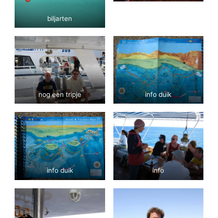
biljarten
nog een tripje
info duik
info duik
info