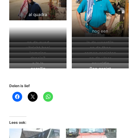
al quadra
nog een
op de quad
in de woestijn
uitzicht baai
op de thee
kamelen
samen genieten
dansje?
op de vloer
o la la
geweldig
gezellig
Ben geniet
Delen is lief
Lees ook: