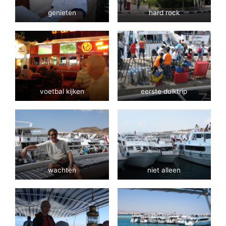
genieten
hard rock
voetbal kijken
eerste duiktrip
wachten
niet alleen