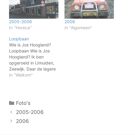
2005-2006
2006
In "Horeca"
In "Algemeen"
Loopbaan
Wie is Jos Hoogland?
Loopbaan Wie is Jos
Hoogland? Ik ben
opgeroeid in IJmuiden,
Zeewijk. Daar de lagere
school doorlopen, de
In "Welkom"
middelbare school heb ik
in Haarlem gevolgd waar
ik de opleiding voor kok/
kelner afmaakte. In
Categorieën
Foto's
Amsterdam heb ik een
jaartje op de middelbare
2005-2006
hotelschool gezeten,
2006
deze niet afgemaakt…