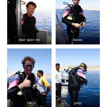
daar gaan we
klasse
OK
jump