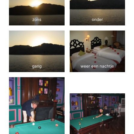
zons
onder
gang
weer een nachtje