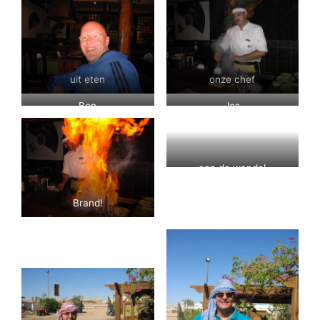
uit eten
onze chef
Ben
Jos
aan de wandel
Brand!