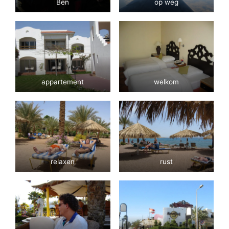
Ben
op weg
appartement
welkom
relaxen
rust