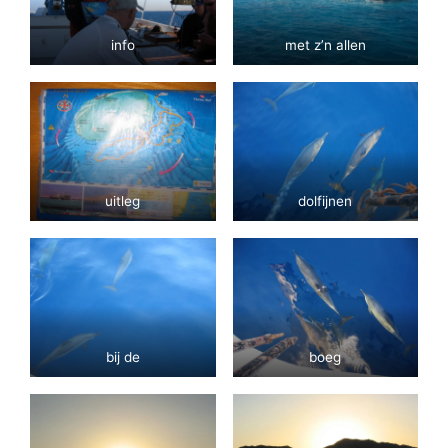
info
met z’n allen
uitleg
dolfijnen
bij de
boeg